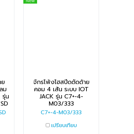
New
าย
จักรโพ้งไฮสปีดตัดด้าย
ดลม
คอม 4 เส้น ระบบ IOT
รุ่น
JACK รุ่น C7+-4-
/SD
M03/333
SD
C7+-4-M03/333
เปรียบเทียบ