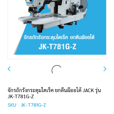
จักรถักรังกระดุมไดเร็ค ยกตีนผีออโต้ JACK รุ่น
JK-T781G-Z
SKU : JK-T781G-Z