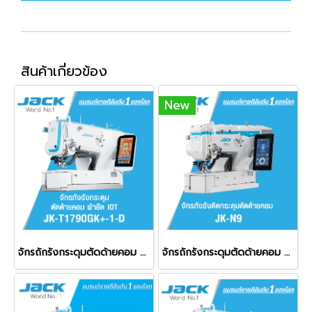
สินค้าเกี่ยวข้อง
New
จักรถักรังกระดุมตัดด้ายคอม ผ้ายืด ระบบ IOT JACK รุ่น JK-T1790GK+-1-D
จักรถักรังกระดุมตัดด้ายคอม ผ้ายืด JACK รุ่น JK-N9