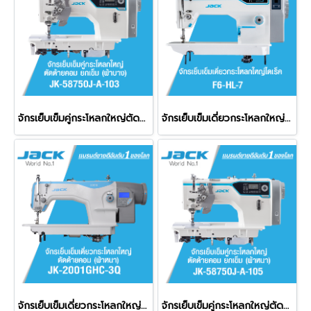
จักรเย็บเข็มคู่กระโหลกใหญ่ตัดด้ายคอม ยกเข็ม (ผ้าบาง) JACK รุ่น JK-58750J-A-103
จักรเย็บเข็มเดี่ยวกระโหลกใหญ่ไดเร็ค JACK รุ่น F6-HL-7
จักรเย็บเข็มเดี่ยวกระโหลกใหญ่ตัดด้ายคอม JACK รุ่น JK-2001GHC-3Q
จักรเย็บเข็มคู่กระโหลกใหญ่ตัดด้ายคอม ยกเข็ม (ผ้าหนา) JACK รุ่น JK-58750J-A-105