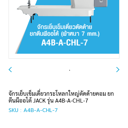
จักรเย็บเข็มเดี่ยวกระโหลกใหญ่ตัดด้ายคอม ยก
ตีนผีออโต้ JACK รุ่น A4B-A-CHL-7
SKU : A4B-A-CHL-7