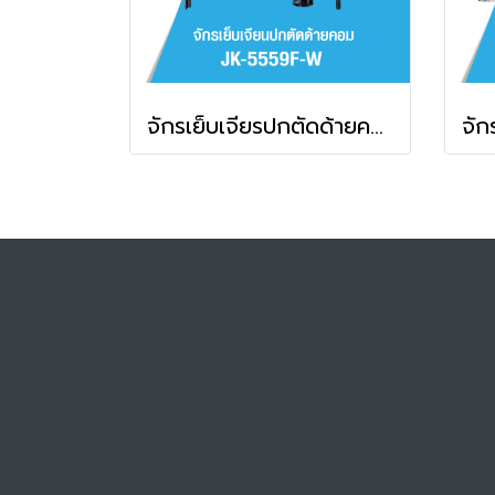
จักรเย็บเจียรปกตัดด้ายคอม JACK รุ่น JK-5559F-W