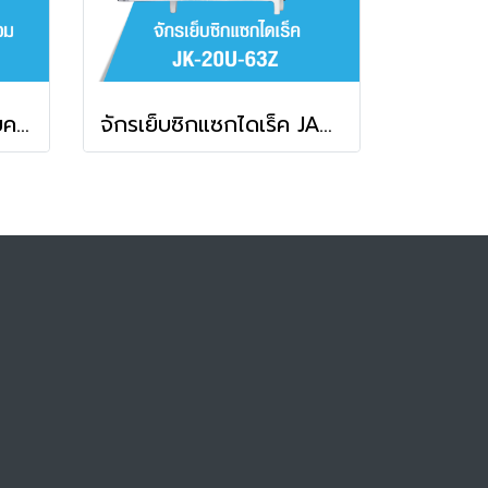
จักรเย็บเข็มเดี่ยวตัดด้ายคอม JACK รุ่น A3C-C
จักรเย็บซิกแซกไดเร็ค JACK รุ่น JK-20U-63Z