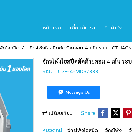
หน้าแรก
เกี่ยวกับเรา
สินค้า
พ้งไฮสปีด
จักรโพ้งไฮสปีดตัดด้ายคอม 4 เส้น ระบบ IOT JAC
จักรโพ้งไฮสปีดตัดด้ายคอม 4 เส้น ร
SKU : C7+-4-M03/333
Message Us
Share
เปรียบเทียบ
หมวดหมู่ :
,
,
จักรโพ้งไฮสปีด
จักรโพ้ง
จ