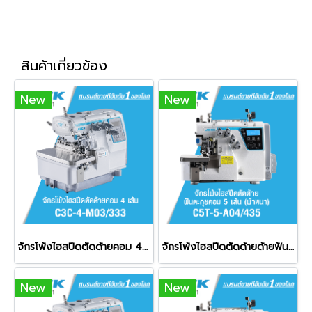
สินค้าเกี่ยวข้อง
New
New
จักรโพ้งไฮสปีดตัดด้ายคอม 4 เส้น JACK รุ่น C3C-4-M03/333
จักรโพ้งไฮสปีดตัดด้ายด้ายฟันตะกุยคอม 5 เส้น (ผ้าหนา) JACK รุ่น C5T-5-A04/435
New
New