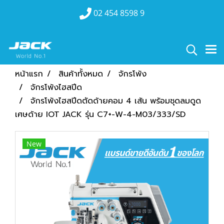
02 454 8598 9
หน้าแรก
สินค้าทั้งหมด
จักรโพ้ง
จักรโพ้งไฮสปีด
จักรโพ้งไฮสปีดตัดด้ายคอม 4 เส้น พร้อมชุดลมดูด
เศษด้าย IOT JACK รุ่น C7+-W-4-M03/333/SD
New