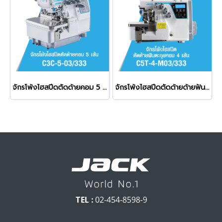
จักรโพ้งไฮสปีดตัดด้ายคอม 5 เส้น JACK รุ่น C3C-5-03/333
จักรโพ้งไฮสปีดตัดด้ายด้ายฟันตะกุยคอม 4 เส้น JACK รุ่น C5T-4-M03/333
TEL :
02-454-8598-9