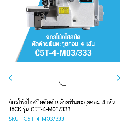
จักรโพ้งไฮสปีดตัดด้ายด้ายฟันตะกุยคอม 4 เส้น
JACK รุ่น C5T-4-M03/333
SKU : C5T-4-M03/333