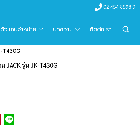
02 454 8598 9
ตัวแทนจำหน่าย
บทความ
ติดต่อเรา
 JK-T430G
คอม JACK รุ่น JK-T430G