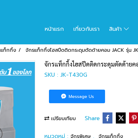
หน้าแรก
เกี่ยวกับเรา
สินค้า
แท็กกิ้ง
จักรแท็กกิ้งไฮสปีดติดกระดุมตัดด้ายคอม JACK รุ่น
จักรแท็กกิ้งไฮสปีดติดกระดุมตัดด้าย
SKU : JK-T430G
Message Us
Share
เปรียบเทียบ
หมวดหมู่ :
,
จักรพิเศษ
จักรแท็กกิ้ง