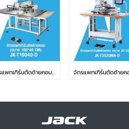
จักรแพทเทิร์นตัดด้ายคอม (ขนาด 100*40 CM) JACK รุ่น JK-T10040-D