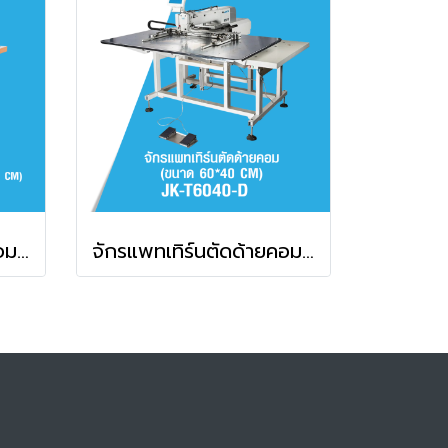
จักรแพทเทิร์นตัดด้ายคอม (ขนาด 35*20 CM) JACK รุ่น JK-T3520MA-D
จักรแพทเทิร์นตัดด้ายคอม (ขนาด 60*40 CM) JACK รุ่น JK-T6040-D