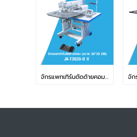
จักรแพทเทิร์นตัดด้ายคอม (ขนาด 30*20 CM) JACK รุ่น JK-T3020-D II