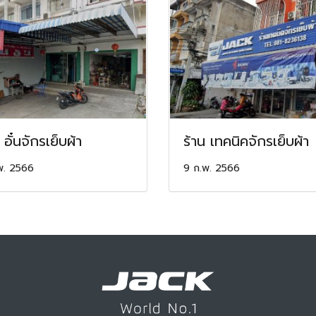
 อั๋นจักรเย็บผ้า
ร้าน เทคนิคจักรเย็บผ้า
พ. 2566
9 ก.พ. 2566