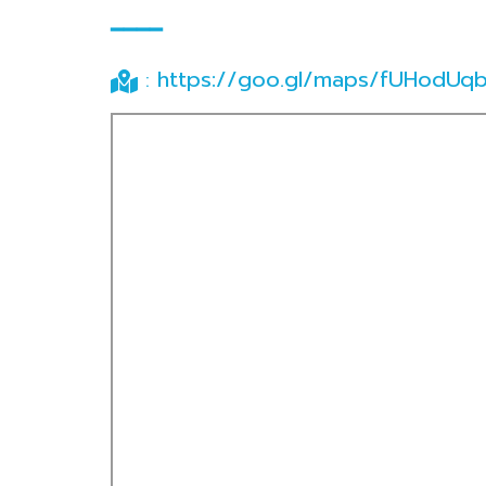
━━━━
https://goo.gl/maps/fUHodU
: