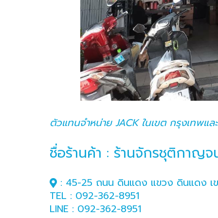
ตัวแทนจำหน่าย JACK ในเขต กรุงเทพแล
ชื่อร้านค้า : ร้านจักรชุติกาญจน
: 45-25 ถนน ดินแดง แขวง ดินแดง เ
TEL : 092-362-8951
LINE : 092-362-8951