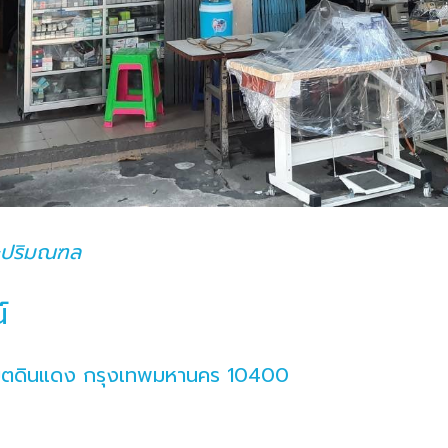
ะปริมณฑล
์
ขตดินแดง กรุงเทพมหานคร 10400