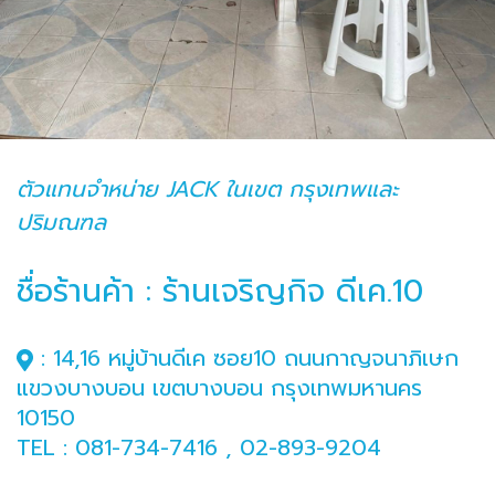
ตัวแทนจำหน่าย JACK ในเขต กรุงเทพและ
ปริมณฑล
ชื่อร้านค้า : ร้านเจริญกิจ​ ดีเค.10
: 14,16 หมู่บ้านดีเค ซอย10 ถนนกาญจนาภิเษก
แขวงบางบอน เขตบางบอน กรุงเทพมหานคร
10150
TEL : 081-734-7416 , 02-893-9204