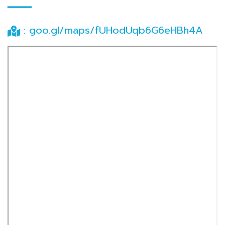
━━━━
goo.gl/maps/fUHodUqb6G6eHBh4A
: