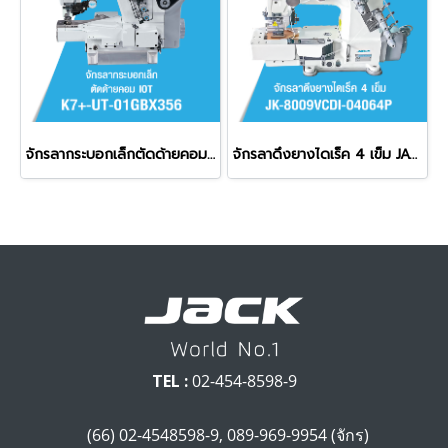
จักรลากระบอกเล็กตัดด้ายคอม ระบบ IOT JACK รุ่น K7+-UT-01GBX356
จักรลาดึงยางไดเร็ค 4 เข็ม JACK รุ่น JK-8009VCDI-04064P
TEL :
02-454-8598-9
(66) 02-4548598-9, 089-969-9954 (จักร)