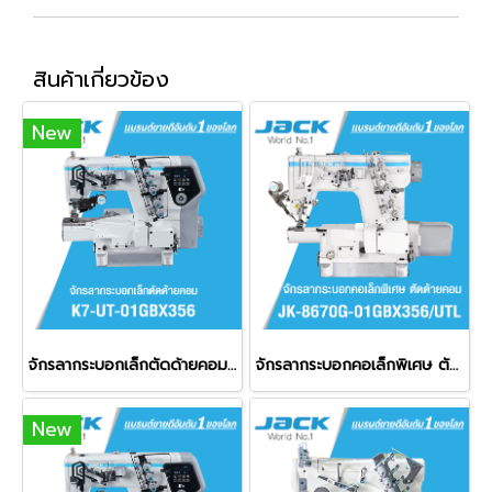
สินค้าเกี่ยวข้อง
New
จักรลากระบอกเล็กตัดด้ายคอม JACK รุ่น K7-UT-01GBX356
จักรลากระบอกคอเล็กพิเศษ ตัดด้ายคอม JACK รุ่น JK-8670G-01GBX356/UTL
New